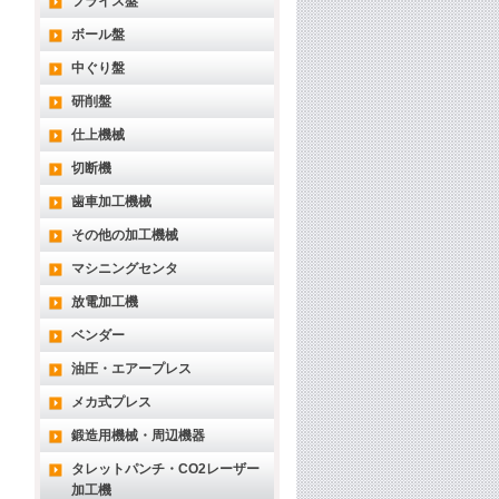
フライス盤
ボール盤
中ぐり盤
研削盤
仕上機械
切断機
歯車加工機械
その他の加工機械
マシニングセンタ
放電加工機
ベンダー
油圧・エアープレス
メカ式プレス
鍛造用機械・周辺機器
タレットパンチ・CO2レーザー
加工機