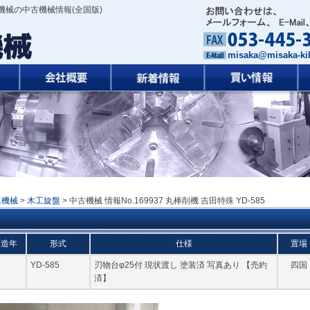
機械の中古機械情報(全国版)
misaka@misaka-kik
工機械
>
木工旋盤
> 中古機械 情報No.169937 丸棒削機 吉田特殊 YD-585
製造年
形式
仕様
置場
YD-585
刃物台φ25付 現状渡し 塗装済 写真あり 【売約
四国
済】