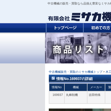
中古機械の販売・買取なら品揃え豊富なミサカ
中古機械販売・買取のミサカ機械トップ
>
木
情報No.169937の詳細
情報No
機械
メーカー
169937
丸棒削機
吉田特殊