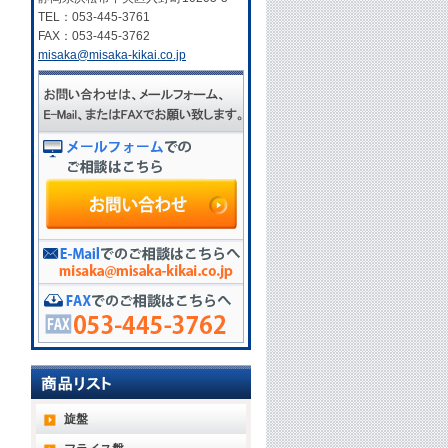
TEL：053-445-3761
FAX：053-445-3762
misaka@misaka-kikai.co.jp
旋盤