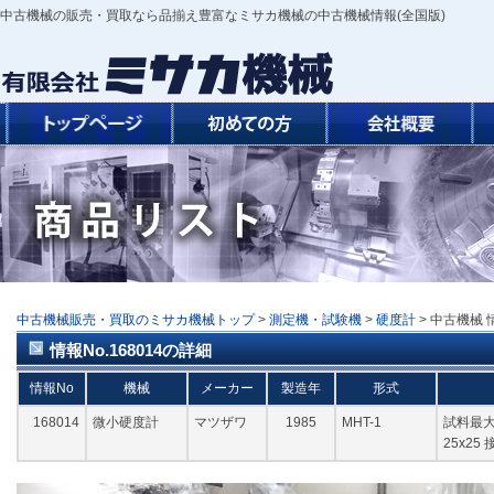
中古機械の販売・買取なら品揃え豊富なミサカ機械の中古機械情報(全国版)
中古機械販売・買取のミサカ機械トップ
>
測定機・試験機
>
硬度計
> 中古機械 情
情報No.168014の詳細
情報No
機械
メーカー
製造年
形式
168014
微小硬度計
マツザワ
1985
MHT-1
試料最大
25x25