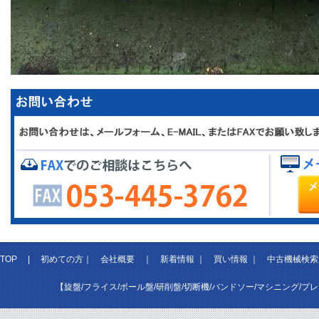
TOP
|
初めての方
｜
会社概要
｜
新着情報
｜
買い情報
｜
中古機械検索
【旋盤/フライス/ボール盤/研削盤/切断機/バンドソー/マシニング/プ