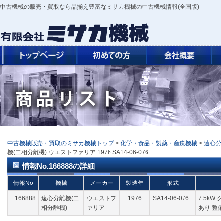
中古機械の販売・買取なら品揃え豊富なミサカ機械の中古機械情報(全国版)
中古機械販売・買取のミサカ機械トップ
>
化学・食品・製薬・産廃機械
>
遠心
機(二相分離機) ウエストファリア 1976 SA14-06-076
情報No.166888の詳細
情報No
機械
メーカー
製造年
形式
166888
遠心分離機(二
ウエストフ
1976
SA14-06-076
7.5k
相分離機)
ァリア
あり 整