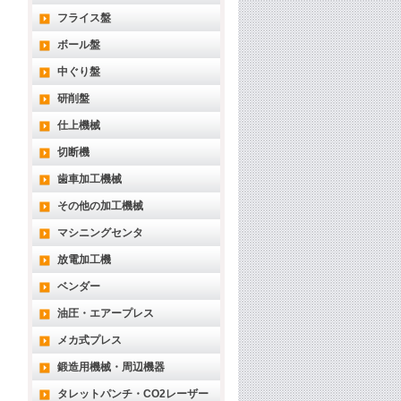
フライス盤
ボール盤
中ぐり盤
研削盤
仕上機械
切断機
歯車加工機械
その他の加工機械
マシニングセンタ
放電加工機
ベンダー
油圧・エアープレス
メカ式プレス
鍛造用機械・周辺機器
タレットパンチ・CO2レーザー