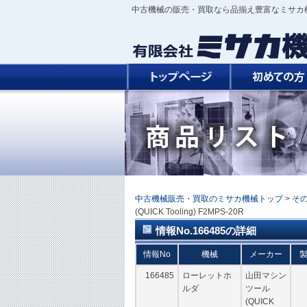
中古機械の販売・買取なら品揃え豊富なミサカ
中古機械販売・買取のミサカ機械トップ
>
そ
(QUICK Tooling) F2MPS-20R
情報No.166485の詳細
情報No
機械
メーカー
166485
ローレットホ
山田マシン
ルダ
ツール
(QUICK