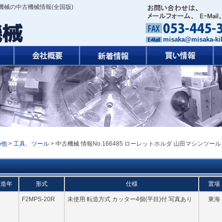
機械の中古機械情報(全国版)
misaka@misaka-kik
の他
>
工具、ツール
> 中古機械 情報No.166485 ローレットホルダ 山田マシンツール
製造年
形式
仕様
置場
F2MPS-20R
未使用 転造方式 カッター4個(平目)付 写真あり
東海