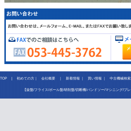
TOP
|
初めての方
｜
会社概要
｜
新着情報
｜
買い情報
｜
中古機械検索
【旋盤/フライス/ボール盤/研削盤/切断機/バンドソー/マシニング/プ