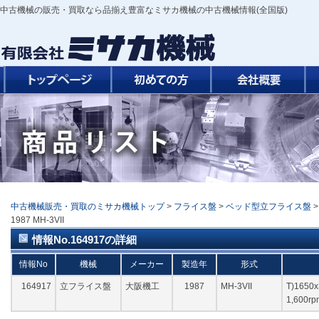
中古機械の販売・買取なら品揃え豊富なミサカ機械の中古機械情報(全国版)
中古機械販売・買取のミサカ機械トップ
>
フライス盤
>
ベッド型立フライス盤
1987 MH-3VII
情報No.164917の詳細
情報No
機械
メーカー
製造年
形式
164917
立フライス盤
大阪機工
1987
MH-3VII
T)1650x
1,600