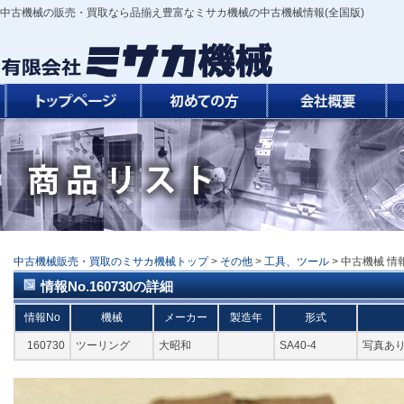
中古機械の販売・買取なら品揃え豊富なミサカ機械の中古機械情報(全国版)
中古機械販売・買取のミサカ機械トップ
>
その他
>
工具、ツール
> 中古機械 情報
情報No.160730の詳細
情報No
機械
メーカー
製造年
形式
160730
ツーリング
大昭和
SA40-4
写真あ