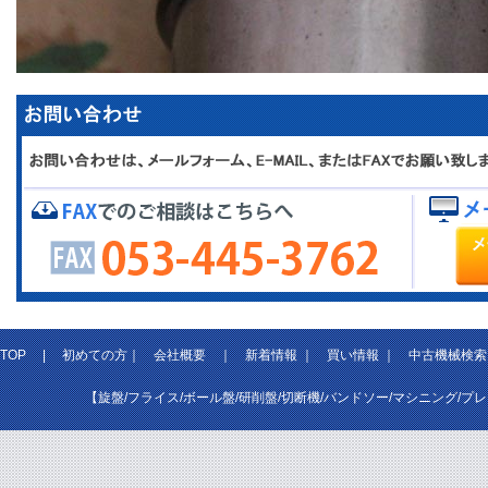
TOP
|
初めての方
｜
会社概要
｜
新着情報
｜
買い情報
｜
中古機械検索
【旋盤/フライス/ボール盤/研削盤/切断機/バンドソー/マシニング/プ