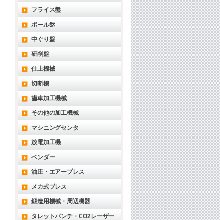
フライス盤
ボール盤
中ぐり盤
研削盤
仕上機械
切断機
歯車加工機械
その他の加工機械
マシニングセンタ
放電加工機
ベンダー
油圧・エアープレス
メカ式プレス
鍛造用機械・周辺機器
タレットパンチ・CO2レーザー