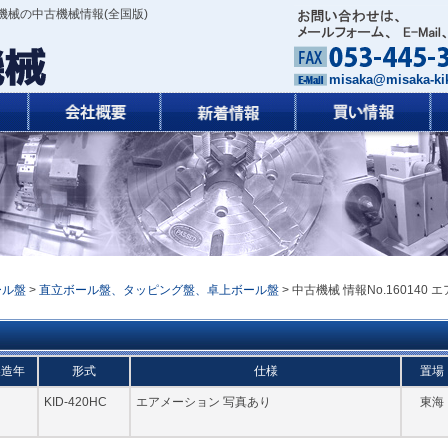
機械の中古機械情報(全国版)
misaka@misaka-kik
ール盤
>
直立ボール盤、タッピング盤、卓上ボール盤
> 中古機械 情報No.160140 エ
製造年
形式
仕様
置場
KID-420HC
エアメーション 写真あり
東海