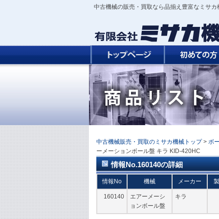
中古機械の販売・買取なら品揃え豊富なミサカ
中古機械販売・買取のミサカ機械トップ
>
ボ
ーメーションボール盤 キラ KID-420HC
情報No.160140の詳細
情報No
機械
メーカー
160140
エアーメーシ
キラ
ョンボール盤