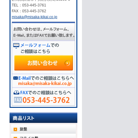
TEL：053-445-3761
FAX：053-445-3762
misaka@misaka-kikai.co.jp
旋盤