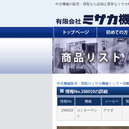
中古機械の販売・買取なら品揃え豊富なミサカ
中古機械販売・買取のミサカ機械トップ
>
切
情報No.156010の詳細
情報No
機械
メーカー
156010
コンターマシ
アマダ
ン