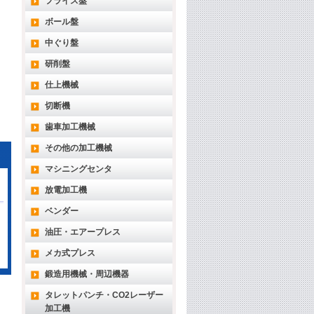
フライス盤
ボール盤
中ぐり盤
研削盤
仕上機械
切断機
歯車加工機械
その他の加工機械
マシニングセンタ
放電加工機
ベンダー
油圧・エアープレス
メカ式プレス
鍛造用機械・周辺機器
タレットパンチ・CO2レーザー
加工機