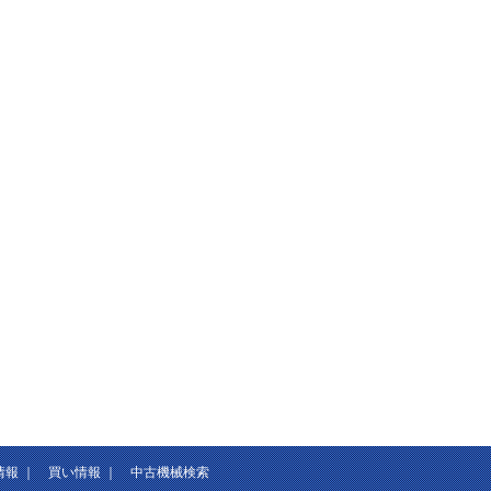
情報
｜
買い情報
｜
中古機械検索