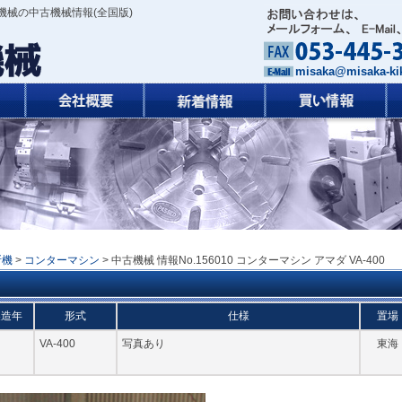
機械の中古機械情報(全国版)
misaka@misaka-kik
断機
>
コンターマシン
> 中古機械 情報No.156010 コンターマシン アマダ VA-400
製造年
形式
仕様
置場
VA-400
写真あり
東海