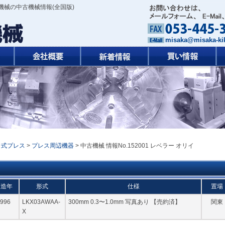
機械の中古機械情報(全国版)
misaka@misaka-kik
カ式プレス
>
プレス周辺機器
> 中古機械 情報No.152001 レベラー オリイ
製造年
形式
仕様
置場
996
LKX03AWAA-
300mm 0.3〜1.0mm 写真あり 【売約済】
関東
X