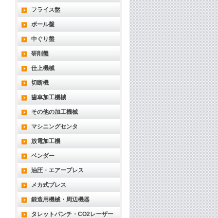
フライス盤
ボール盤
中ぐり盤
研削盤
仕上機械
切断機
歯車加工機械
その他の加工機械
マシニングセンタ
放電加工機
ベンダー
油圧・エアープレス
メカ式プレス
鍛造用機械・周辺機器
タレットパンチ・CO2レーザー