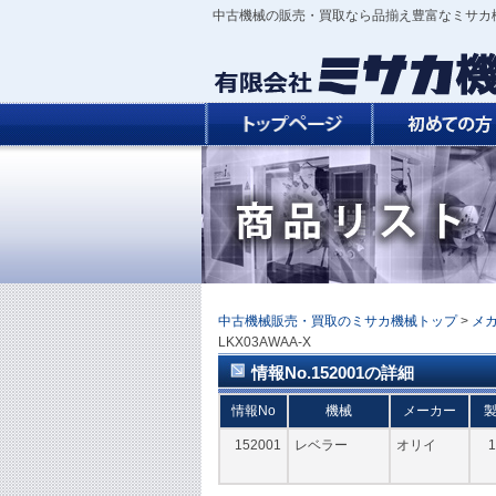
中古機械の販売・買取なら品揃え豊富なミサカ
中古機械販売・買取のミサカ機械トップ
>
メ
LKX03AWAA-X
情報No.152001の詳細
情報No
機械
メーカー
152001
レベラー
オリイ
1