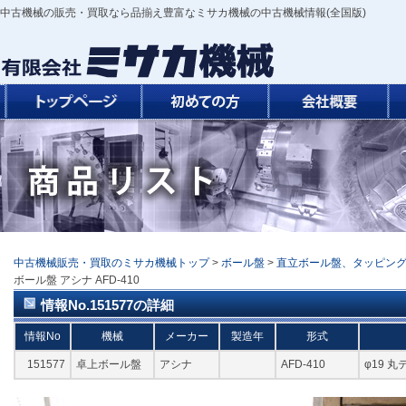
中古機械の販売・買取なら品揃え豊富なミサカ機械の中古機械情報(全国版)
中古機械販売・買取のミサカ機械トップ
>
ボール盤
>
直立ボール盤、タッピン
ボール盤 アシナ AFD-410
情報No.151577の詳細
情報No
機械
メーカー
製造年
形式
151577
卓上ボール盤
アシナ
AFD-410
φ19 