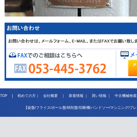
TOP
|
初めての方
｜
会社概要
｜
新着情報
｜
買い情報
｜
中古機械検索
【旋盤/フライス/ボール盤/研削盤/切断機/バンドソー/マシニング/プ