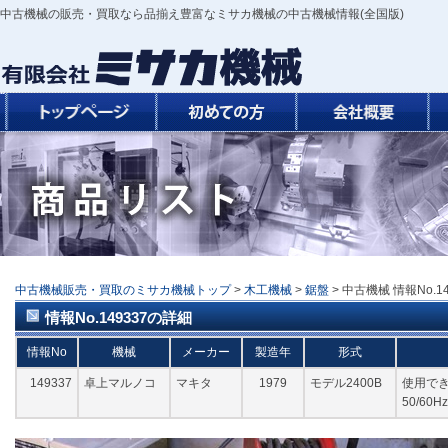
中古機械の販売・買取なら品揃え豊富なミサカ機械の中古機械情報(全国版)
中古機械販売・買取のミサカ機械トップ
>
木工機械
>
鋸盤
> 中古機械 情報No.1
情報No.149337の詳細
情報No
機械
メーカー
製造年
形式
149337
卓上マルノコ
マキタ
1979
モデル2400B
使用できる
50/60