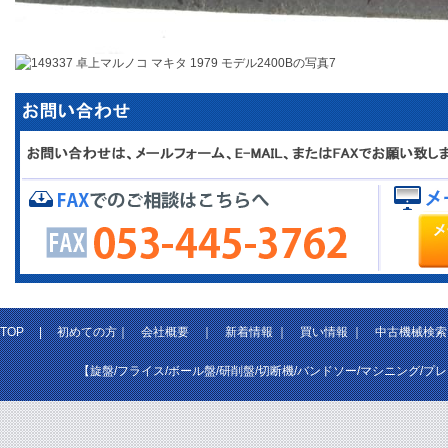
TOP
|
初めての方
｜
会社概要
｜
新着情報
｜
買い情報
｜
中古機械検索
【旋盤/フライス/ボール盤/研削盤/切断機/バンドソー/マシニング/プ