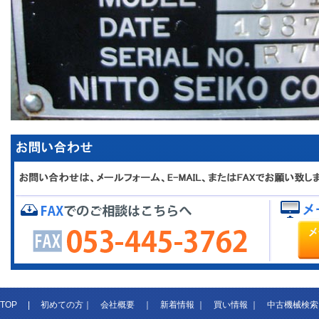
TOP
|
初めての方
｜
会社概要
｜
新着情報
｜
買い情報
｜
中古機械検索