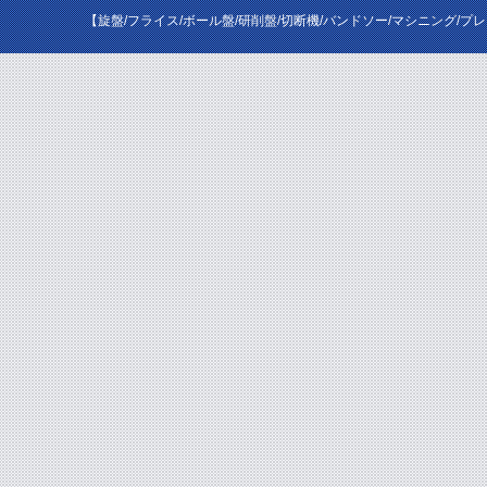
【旋盤/フライス/ボール盤/研削盤/切断機/バンドソー/マシニング/プ