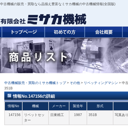
中古機械の販売・買取なら品揃え豊富なミサカ機械の中古機械情報(全国版)
中古機械販売・買取のミサカ機械トップ
>
その他
>
リベッティングマシン
> 中
351B
情報No.147156の詳細
情報No
機械
メーカー
製造年
形式
147156
リベットセッ
日東精工
1987
351B
写真あり
ター