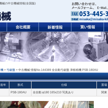
機械の中古機械情報(全国版)
misaka@misaka-kik
断機
>
弓鋸盤
> 中古機械 情報No.144389 全自動弓鋸盤 津根精機 PSB-180AU
製造年
形式
仕様
置場
PSB-180AU
全自動 φ180 165x210 写真あり
関東