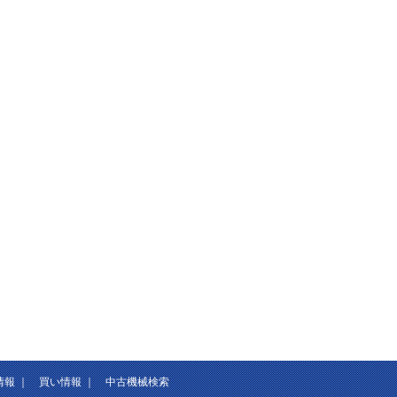
情報
｜
買い情報
｜
中古機械検索