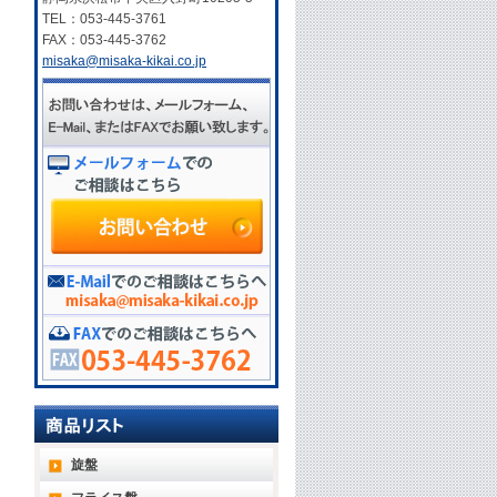
TEL：053-445-3761
FAX：053-445-3762
misaka@misaka-kikai.co.jp
旋盤