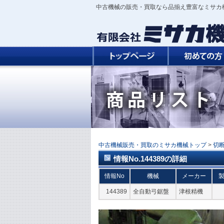
中古機械の販売・買取なら品揃え豊富なミサカ
中古機械販売・買取のミサカ機械トップ
>
切
情報No.144389の詳細
情報No
機械
メーカー
144389
全自動弓鋸盤
津根精機