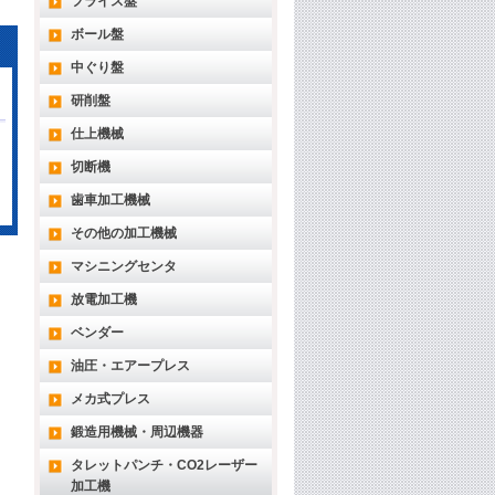
フライス盤
ボール盤
中ぐり盤
研削盤
仕上機械
切断機
歯車加工機械
その他の加工機械
マシニングセンタ
放電加工機
ベンダー
油圧・エアープレス
メカ式プレス
鍛造用機械・周辺機器
タレットパンチ・CO2レーザー
加工機