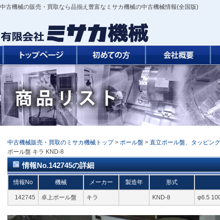
中古機械の販売・買取なら品揃え豊富なミサカ機械の中古機械情報(全国版)
中古機械販売・買取のミサカ機械トップ
>
ボール盤
>
直立ボール盤、タッピン
ボール盤 キラ KND-8
情報No.142745の詳細
情報No
機械
メーカー
製造年
形式
142745
卓上ボール盤
キラ
KND-8
φ6.5 