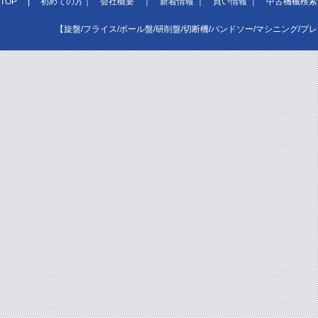
TOP
|
初めての方
｜
会社概要
｜
新着情報
｜
買い情報
｜
中古機械検索
【旋盤/フライス/ボール盤/研削盤/切断機/バンドソー/マシニング/プ