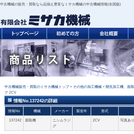
中古機械の販売・買取なら品揃え豊富なミサカ機械の中古機械情報(全国版)
中古機械販売・買取のミサカ機械トップ
>
その他の加工機械
>
開先加工機、面
グ 2CV
情報No.137242の詳細
情報No
機械
メーカー
製造年
形式
137242
面取機
ニシムラジ
2CV
写真あ
グ