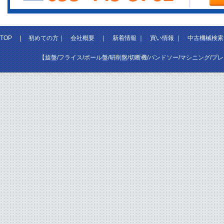
TOP
|
初めての方
｜
会社概要
｜
新着情報
｜
買い情報
｜
中古機械検索
【旋盤/フライス/ボール盤/研削盤/切断機/バンドソー/マシニング/プ