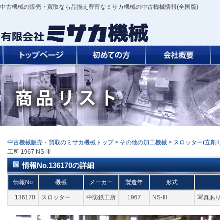
中古機械の販売・買取なら品揃え豊富なミサカ機械の中古機械情報(全国版)
中古機械販売・買取のミサカ機械トップ
>
その他の加工機械
>
スロッター(立削り
工所 1967 NS-III
情報No.136170の詳細
情報No
機械
メーカー
製造年
形式
136170
スロッター
中防鉄工所
1967
NS-III
写真あ