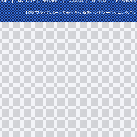
TOP
|
初めての方
｜
会社概要
｜
新着情報
｜
買い情報
｜
中古機械検索
【旋盤/フライス/ボール盤/研削盤/切断機/バンドソー/マシニング/プ