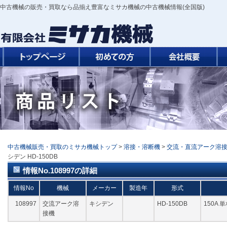
中古機械の販売・買取なら品揃え豊富なミサカ機械の中古機械情報(全国版)
中古機械販売・買取のミサカ機械トップ
>
溶接・溶断機
>
交流・直流アーク溶
シデン HD-150DB
情報No.108997の詳細
情報No
機械
メーカー
製造年
形式
108997
交流アーク溶
キシデン
HD-150DB
150A 
接機