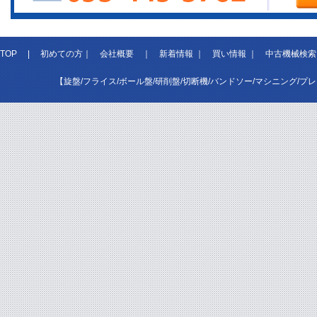
TOP
|
初めての方
｜
会社概要
｜
新着情報
｜
買い情報
｜
中古機械検索
【旋盤/フライス/ボール盤/研削盤/切断機/バンドソー/マシニング/プ