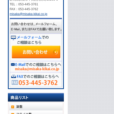
TEL：053-445-3761
FAX：053-445-3762
misaka@misaka-kikai.co.jp
旋盤