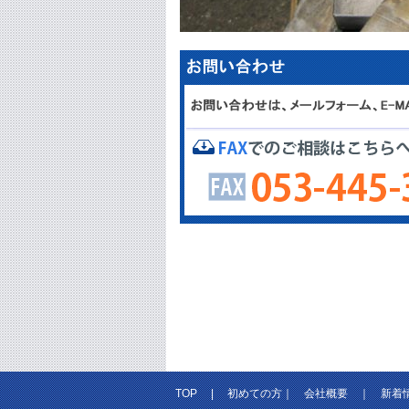
TOP
|
初めての方
｜
会社概要
｜
新着