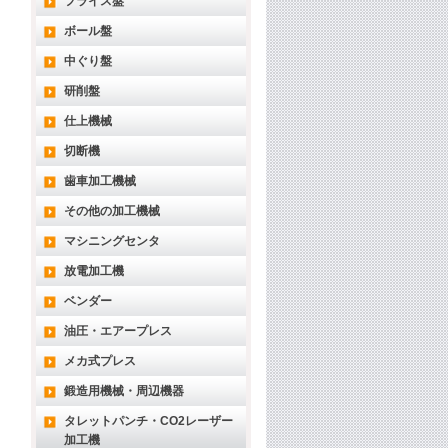
フライス盤
ボール盤
中ぐり盤
研削盤
仕上機械
切断機
歯車加工機械
その他の加工機械
マシニングセンタ
放電加工機
ベンダー
油圧・エアープレス
メカ式プレス
鍛造用機械・周辺機器
タレットパンチ・CO2レーザー
加工機