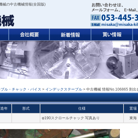
機械の中古機械情報(全国版)
misaka@misaka-kik
ーブル・チャック・バイス
>
インデックステーブル
> 中古機械 情報No.106865 割出
製造年
形式
仕様
置場
φ190スクロールチャック 写真あり
東海