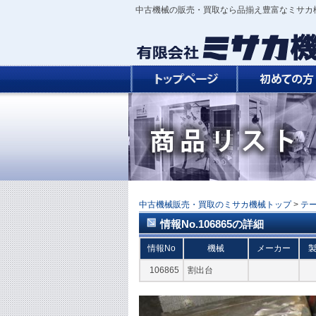
中古機械の販売・買取なら品揃え豊富なミサカ
中古機械販売・買取のミサカ機械トップ
>
テ
情報No.106865の詳細
情報No
機械
メーカー
106865
割出台